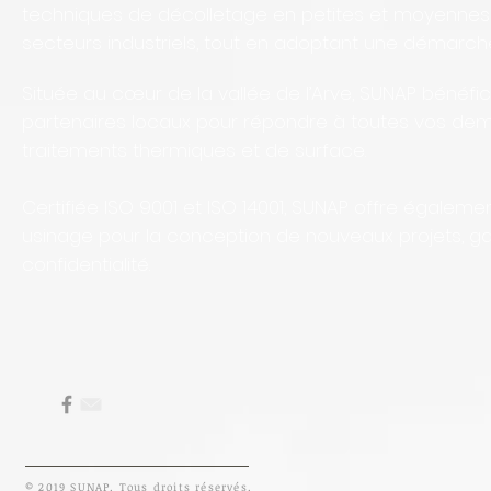
techniques de décolletage en petites et moyennes 
secteurs industriels, tout en adoptant une démarc
Située au cœur de la vallée de l’Arve, SUNAP bénéfi
partenaires locaux pour répondre à toutes vos de
traitements thermiques et de surface.
Certifiée ISO 9001 et ISO 14001, SUNAP offre égaleme
usinage pour la conception de nouveaux projets, ga
confidentialité.
© 2019 SUNAP. Tous droits réservés.