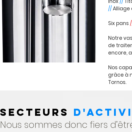
Inox
//
Ti
//
Alliage
S
ix pans
/
Notre va
de traite
encore, a
Nos capa
grâce à n
Tornos.
secteurs
d'activ
Nous sommes donc fiers
d’êtr