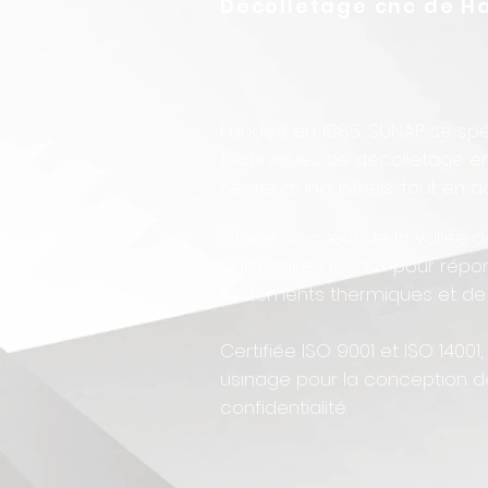
Décolletage cnc de Ha
Fondée en 1985, SUNAP se spé
techniques de décolletage en
secteurs industriels, tout e
Située au cœur de la vallée d
partenaires locaux pour rép
traitements thermiques et de
Certifiée ISO 9001 et ISO 1400
usinage pour la conception de
confidentialité.