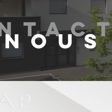
ntac
Nous