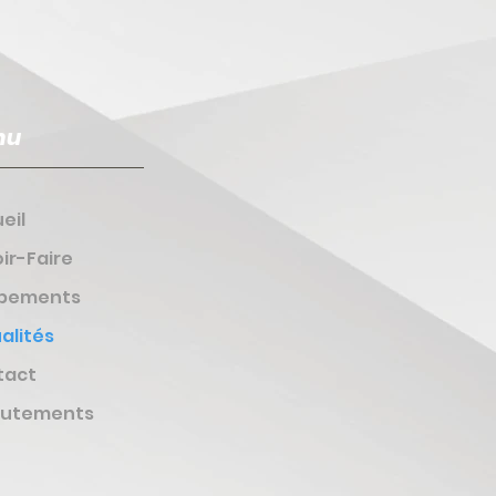
nu
eil
ir-Faire
ipements
alités
tact
rutements