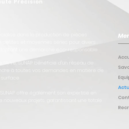
ute Précision
cialise dans la production de pièces
Me
 petites et moyennes séries pour divers
n adoptant une démarche éco-responsable.
Accu
e l’Arve, SUNAP bénéficie d'un réseau de
Savo
ondre à toutes vos demandes en matière de
Equ
 surface.
Actu
1, SUNAP offre également son expertise en
Con
 nouveaux projets, garantissant une totale
Rec