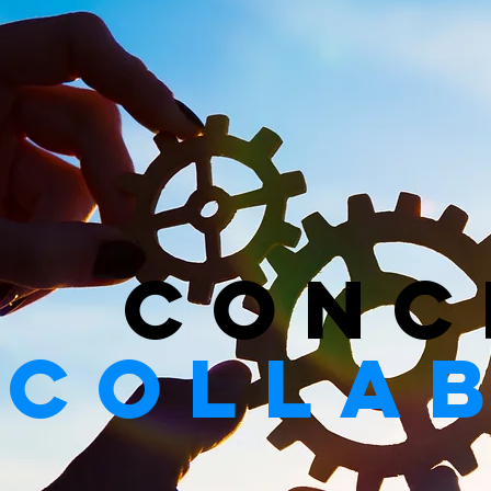
conc
colla