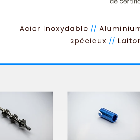
de certifi
Acier Inoxydable
//
Aluminiu
spéciaux
//
Laito