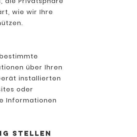
, die Privatsphäre
t, wie wir Ihre
hützen.
 bestimmte
ationen über Ihren
rät installierten
sites oder
ie Informationen
ng stellen